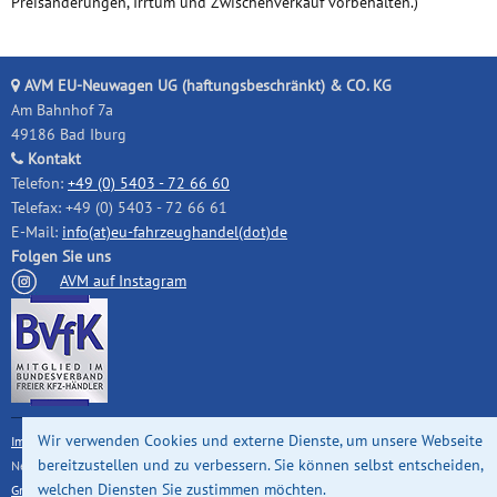
Preisänderungen, Irrtum und Zwischenverkauf vorbehalten.)
AVM EU-Neuwagen UG (haftungsbeschränkt) & CO. KG
Am Bahnhof 7a
49186 Bad Iburg
Kontakt
Telefon:
+49 (0) 5403 - 72 66 60
Telefax: +49 (0) 5403 - 72 66 61
E-Mail:
info(at)eu-fahrzeughandel(dot)de
Folgen Sie uns
AVM auf Instagram
Wir verwenden Cookies und externe Dienste, um unsere Webseite
Impressum
|
Datenschutz
|
Cookie-Einstellungen ändern
© 2026 AVM EU-
bereitzustellen und zu verbessern. Sie können selbst entscheiden,
Neuwagen. Alle Rechte vorbehalten. Design, Datenbank und Realisierung:
Xonline
welchen Diensten Sie zustimmen möchten.
GmbH