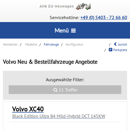
Servicehotline:
+49 (0) 5403 - 72 66 60
Menü
Hersteller
Modelle
Fahrzeuge
Konfigurator
zurück
STARTSEITE
Parkplatz
Volvo Neu & Bestellfahrzeuge Angebote
CarConfigurator
SERVICE
Lagerfahrzeuge
Ausgewählte Filter:
Wie bestelle ich?
INFORMATIONEN
Deutsche Neuwagen
11 Treffer
Vorteile
Wir über uns
UNSERE AUSZEICHNUNGEN
Rückrufservice
Volvo XC40
AGB
Black Edition Ultra B4 Mild-Hybrid DCT 145KW
Lieferstatus
KONTAKT
Datenschutz
Häufige Fragen