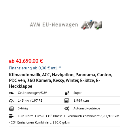
Impressum
GÄSTEBUCH
Typklassen-Abfrage
HÄNDLERBEREICH
Steuerrechner
ab 41.690,00 €
Finanzierung ab
0,00
€ mtl. **
Klimaautomatik, ACC, Navigation, Panorama, Canton,
PDC v+h, 360 Kamera, Kessy, Winter, E-Sitze, E-
Heckklappe
Geländewagen/SUV
Super
145 kw / 197 PS
1.969 ccm
5-türig
Automatikgetriebe
Euro-Norm: Euro 6
· CO²-Klasse: E
· Verbrauch kombiniert: 6,6 l/100km
· CO² Emissionen Kombiniert: 150,0 g/km