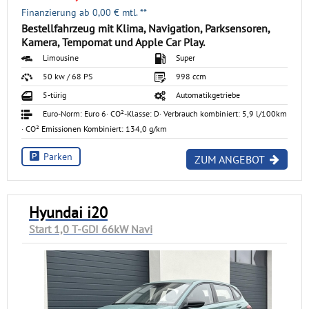
Finanzierung ab
0,00
€ mtl. **
Bestellfahrzeug mit Klima, Navigation, Parksensoren,
Kamera, Tempomat und Apple Car Play.
Limousine
Super
50 kw / 68 PS
998 ccm
5-türig
Automatikgetriebe
Euro-Norm: Euro 6
· CO²-Klasse: D
· Verbrauch kombiniert: 5,9 l/100km
· CO² Emissionen Kombiniert: 134,0 g/km
Parken
ZUM ANGEBOT
Hyundai i20
Start 1,0 T-GDI 66kW Navi