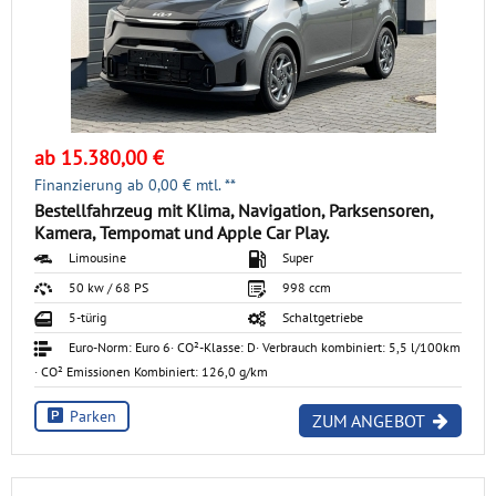
ab 15.380,00 €
Finanzierung ab
0,00
€ mtl. **
Bestellfahrzeug mit Klima, Navigation, Parksensoren,
Kamera, Tempomat und Apple Car Play.
Limousine
Super
50 kw / 68 PS
998 ccm
5-türig
Schaltgetriebe
Euro-Norm: Euro 6
· CO²-Klasse: D
· Verbrauch kombiniert: 5,5 l/100km
· CO² Emissionen Kombiniert: 126,0 g/km
Parken
ZUM ANGEBOT