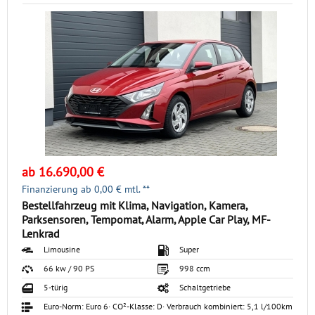
ab 16.690,00 €
Finanzierung ab
0,00
€ mtl. **
Bestellfahrzeug mit Klima, Navigation, Kamera,
Parksensoren, Tempomat, Alarm, Apple Car Play, MF-
Lenkrad
Limousine
Super
66 kw / 90 PS
998 ccm
5-türig
Schaltgetriebe
Euro-Norm: Euro 6
· CO²-Klasse: D
· Verbrauch kombiniert: 5,1 l/100km