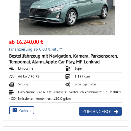
ab 16.240,00 €
Finanzierung ab
0,00
€ mtl. **
Bestellfahrzeug mit Navigation, Kamera, Parksensoren,
Tempomat, Alarm, Apple Car Play, MF-Lenkrad
Limousine
Super
66 kw / 90 PS
1.197 ccm
5-türig
Schaltgetriebe
Euro-Norm: Euro 6
· CO²-Klasse: D
· Verbrauch kombiniert: 5,3 l/100km
· CO² Emissionen Kombiniert: 120,0 g/km
Parken
ZUM ANGEBOT