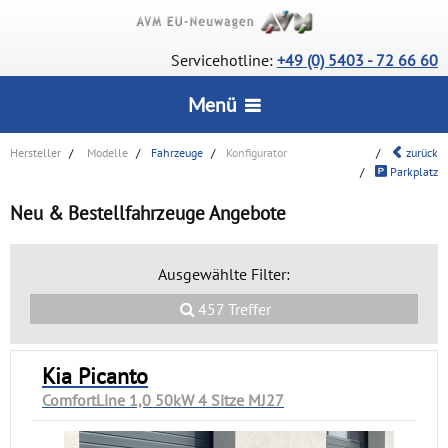
Servicehotline:
+49 (0) 5403 - 72 66 60
Menü
Hersteller
Modelle
Fahrzeuge
Konfigurator
zurück
STARTSEITE
Parkplatz
Neu & Bestellfahrzeuge Angebote
CarConfigurator
SERVICE
Lagerfahrzeuge
Ausgewählte Filter:
Wie bestelle ich?
INFORMATIONEN
Deutsche Neuwagen
457 Treffer
Vorteile
Wir über uns
UNSERE AUSZEICHNUNGEN
Rückrufservice
Kia Picanto
AGB
ComfortLine 1,0 50kW 4 Sitze MJ27
Lieferstatus
KONTAKT
Datenschutz
Häufige Fragen