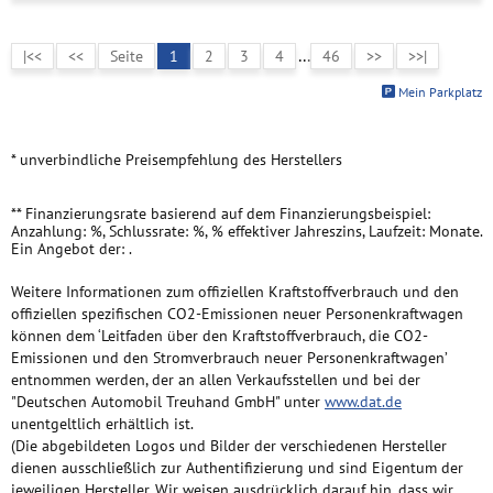
...
|<<
<<
Seite
1
2
3
4
46
>>
>>|
Mein Parkplatz
* unverbindliche Preisempfehlung des Herstellers
** Finanzierungsrate basierend auf dem Finanzierungsbeispiel:
Anzahlung: %, Schlussrate: %, % effektiver Jahreszins, Laufzeit: Monate.
Ein Angebot der: .
Weitere Informationen zum offiziellen Kraftstoffverbrauch und den
offiziellen spezifischen CO2-Emissionen neuer Personenkraftwagen
können dem ‘Leitfaden über den Kraftstoffverbrauch, die CO2-
Emissionen und den Stromverbrauch neuer Personenkraftwagen’
entnommen werden, der an allen Verkaufsstellen und bei der
"Deutschen Automobil Treuhand GmbH" unter
www.dat.de
unentgeltlich erhältlich ist.
(Die abgebildeten Logos und Bilder der verschiedenen Hersteller
dienen ausschließlich zur Authentifizierung und sind Eigentum der
jeweiligen Hersteller. Wir weisen ausdrücklich darauf hin, dass wir