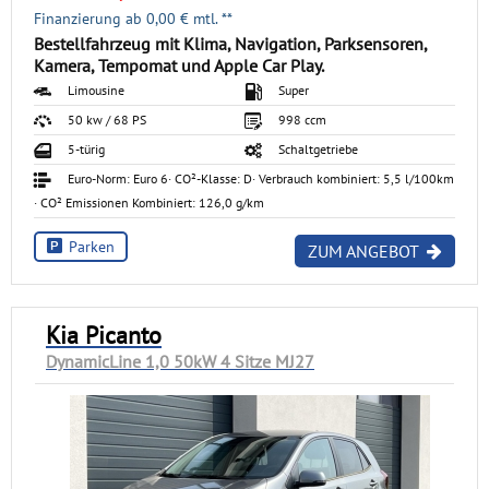
Finanzierung ab
0,00
€ mtl. **
Bestellfahrzeug mit Klima, Navigation, Parksensoren,
Kamera, Tempomat und Apple Car Play.
Limousine
Super
50 kw / 68 PS
998 ccm
5-türig
Schaltgetriebe
Euro-Norm: Euro 6
· CO²-Klasse: D
· Verbrauch kombiniert: 5,5 l/100km
· CO² Emissionen Kombiniert: 126,0 g/km
Parken
ZUM ANGEBOT
Kia Picanto
DynamicLine 1,0 50kW 4 Sitze MJ27