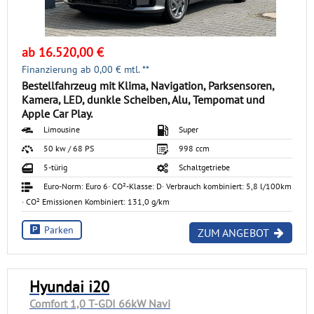
ab 16.520,00 €
Finanzierung ab
0,00
€ mtl. **
Bestellfahrzeug mit Klima, Navigation, Parksensoren,
Kamera, LED, dunkle Scheiben, Alu, Tempomat und
Apple Car Play.
Limousine
Super
50 kw / 68 PS
998 ccm
5-türig
Schaltgetriebe
Euro-Norm: Euro 6
· CO²-Klasse: D
· Verbrauch kombiniert: 5,8 l/100km
· CO² Emissionen Kombiniert: 131,0 g/km
Parken
ZUM ANGEBOT
Hyundai i20
Comfort 1,0 T-GDI 66kW Navi