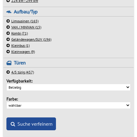
224 kW - 299 kW
Aufbau/Typ
Limousinen
(165)
VAN / MINIVAN
(15)
Kombi
(71)
Geländewagen/SUV
(196)
Kleinbus
(1)
Kleinwagen
(9)
Türen
4/5 türig
(457)
Verfügbarkeit:
Farbe:
Suche verfeinern