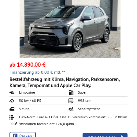
Impressum
GÄSTEBUCH
Typklassen-Abfrage
HÄNDLERBEREICH
Steuerrechner
ab 14.890,00 €
Finanzierung ab
0,00
€ mtl. **
Bestellfahrzeug mit Klima, Navigation, Parksensoren,
Kamera, Tempomat und Apple Car Play.
Limousine
Super
50 kw / 68 PS
998 ccm
5-türig
Schaltgetriebe
Euro-Norm: Euro 6
· CO²-Klasse: D
· Verbrauch kombiniert: 5,5 l/100km
· CO² Emissionen Kombiniert: 126,0 g/km
Parken