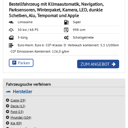
Bestellfahrzeug mit Klimaautomatik, Navigation,
Parksensoren, Winterpaket, Kamera, LED, dunkle
Scheiben, Alu, Tempomat und Apple
Limousine
Super
50 kw / 68 PS
998 ccm
5-türig
Schaltgetriebe
Euro-Norm: Euro 6
· CO²-Klasse: D
· Verbrauch kombiniert: 5,5 l/100km
· CO² Emissionen Kombiniert: 126,0 g/km
Parken
ZUM ANGEBOT
Fahrzeugsuche verfeinern
Hersteller
Cupra
(29)
Dacia
(12)
Ford
(23)
Hyundai
(104)
Kia
(89)