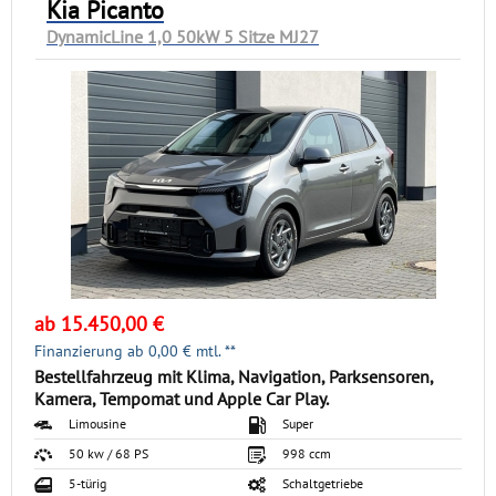
Kia Picanto
DynamicLine 1,0 50kW 5 Sitze MJ27
ab 15.450,00 €
Finanzierung ab
0,00
€ mtl. **
Bestellfahrzeug mit Klima, Navigation, Parksensoren,
Kamera, Tempomat und Apple Car Play.
Limousine
Super
50 kw / 68 PS
998 ccm
5-türig
Schaltgetriebe