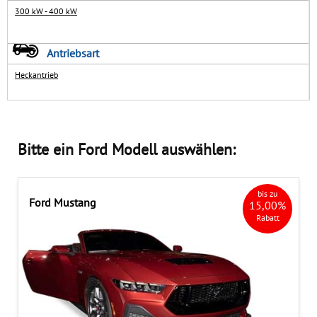
300 kW - 400 kW
Impressum
GÄSTEBUCH
Typklassen-Abfrage
Antriebsart
Heckantrieb
HÄNDLERBEREICH
Steuerrechner
Bitte ein Ford Modell auswählen:
bis zu
Ford Mustang
15,00%
Rabatt