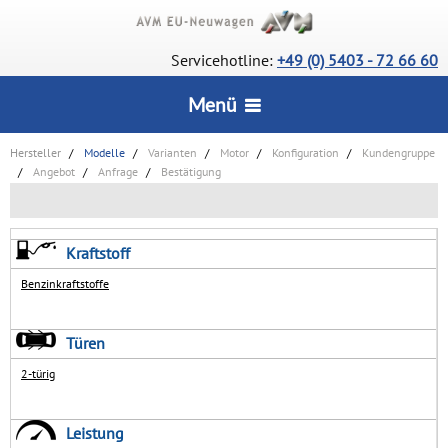
Servicehotline:
+49 (0) 5403 - 72 66 60
Menü
Hersteller
Modelle
Varianten
Motor
Konfiguration
Kundengruppe
STARTSEITE
Angebot
Anfrage
Bestätigung
CarConfigurator
SERVICE
Kraftstoff
Lagerfahrzeuge
Benzinkraftstoffe
Wie bestelle ich?
INFORMATIONEN
Deutsche Neuwagen
Vorteile
Türen
Wir über uns
UNSERE AUSZEICHNUNGEN
Rückrufservice
2-türig
AGB
Lieferstatus
KONTAKT
Leistung
Datenschutz
Häufige Fragen