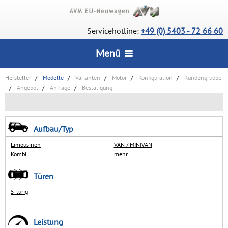
Servicehotline:
+49 (0) 5403 - 72 66 60
Menü
Hersteller
Modelle
Varianten
Motor
Konfiguration
Kundengruppe
STARTSEITE
Angebot
Anfrage
Bestätigung
CarConfigurator
SERVICE
Aufbau/Typ
Lagerfahrzeuge
Limousinen
Wie bestelle ich?
VAN / MINIVAN
INFORMATIONEN
Deutsche Neuwagen
Kombi
mehr
Vorteile
Türen
Wir über uns
UNSERE AUSZEICHNUNGEN
Rückrufservice
5-türig
AGB
Lieferstatus
KONTAKT
Datenschutz
Leistung
Häufige Fragen