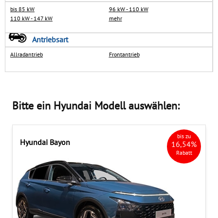
bis 85 kW
96 kW - 110 kW
Impressum
110 kW - 147 kW
mehr
GÄSTEBUCH
Typklassen-Abfrage
Antriebsart
HÄNDLERBEREICH
Steuerrechner
Allradantrieb
Frontantrieb
Bitte ein Hyundai Modell auswählen:
bis zu
Hyundai Bayon
16,54%
Rabatt