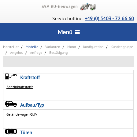
Servicehotline:
+49 (0) 5403 - 72 66 60
Menü
Hersteller
Modelle
Varianten
Motor
Konfiguration
Kundengruppe
STARTSEITE
Angebot
Anfrage
Bestätigung
CarConfigurator
SERVICE
Kraftstoff
Lagerfahrzeuge
Benzinkraftstoffe
Wie bestelle ich?
INFORMATIONEN
Deutsche Neuwagen
Vorteile
Aufbau/Typ
Wir über uns
UNSERE AUSZEICHNUNGEN
Rückrufservice
Geländewagen/SUV
AGB
Lieferstatus
KONTAKT
Türen
Datenschutz
Häufige Fragen