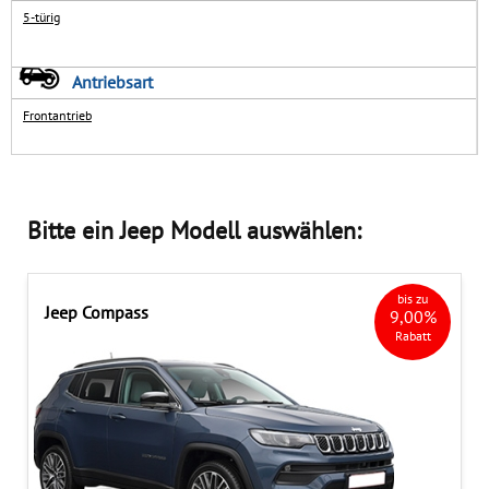
5-türig
Impressum
GÄSTEBUCH
Typklassen-Abfrage
Antriebsart
Frontantrieb
HÄNDLERBEREICH
Steuerrechner
Bitte ein Jeep Modell auswählen:
bis zu
Jeep Compass
9,00%
Rabatt