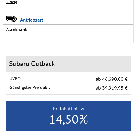
5-türig
Impressum
GÄSTEBUCH
Antriebsart
Typklassen-Abfrage
Allradantrieb
HÄNDLERBEREICH
Steuerrechner
Subaru Outback
UVP *:
ab 46.690,00 €
Günstigster Preis ab :
ab 39.919,95 €
Ihr Rabatt bis zu
14,50%