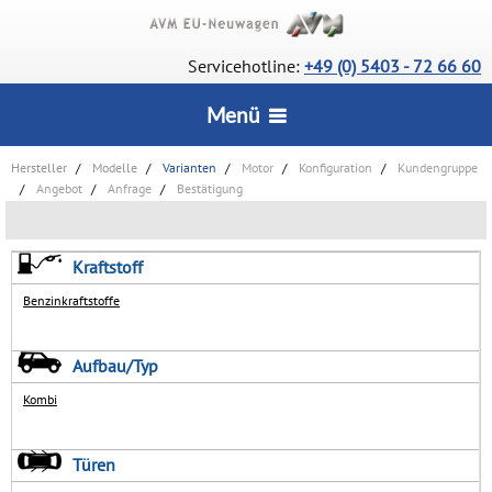
Servicehotline:
+49 (0) 5403 - 72 66 60
Menü
Hersteller
Modelle
Varianten
Motor
Konfiguration
Kundengruppe
STARTSEITE
Angebot
Anfrage
Bestätigung
CarConfigurator
SERVICE
Kraftstoff
Lagerfahrzeuge
Benzinkraftstoffe
Wie bestelle ich?
INFORMATIONEN
Deutsche Neuwagen
Vorteile
Aufbau/Typ
Wir über uns
UNSERE AUSZEICHNUNGEN
Kombi
Rückrufservice
AGB
Lieferstatus
Türen
KONTAKT
Datenschutz
Häufige Fragen