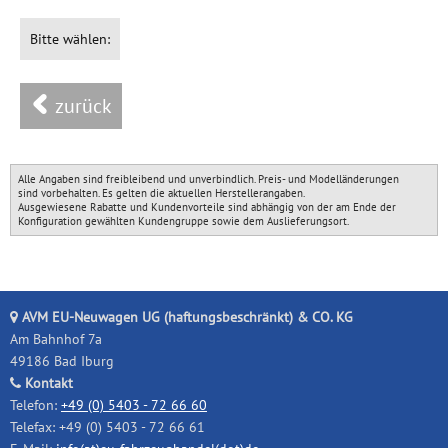
Impressum
Bitte wählen:
GÄSTEBUCH
Typklassen-Abfrage
zurück
HÄNDLERBEREICH
Steuerrechner
Alle Angaben sind freibleibend und unverbindlich. Preis- und Modelländerungen
sind vorbehalten. Es gelten die aktuellen Herstellerangaben.
Ausgewiesene Rabatte und Kundenvorteile sind abhängig von der am Ende der
Konfiguration gewählten Kundengruppe sowie dem Auslieferungsort.
AVM EU-Neuwagen UG (haftungsbeschränkt) & CO. KG
Am Bahnhof 7a
49186 Bad Iburg
Kontakt
Telefon:
+49 (0) 5403 - 72 66 60
Telefax: +49 (0) 5403 - 72 66 61