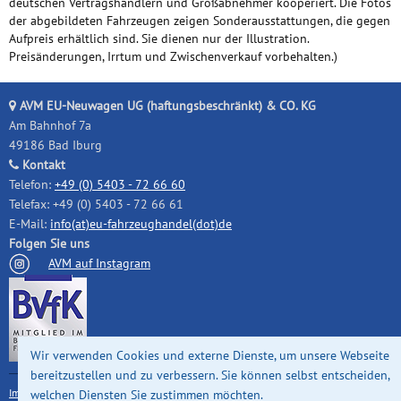
deutschen Vertragshändlern und Großabnehmer kooperiert. Die Fotos
der abgebildeten Fahrzeugen zeigen Sonderausstattungen, die gegen
Aufpreis erhältlich sind. Sie dienen nur der Illustration.
Preisänderungen, Irrtum und Zwischenverkauf vorbehalten.)
AVM EU-Neuwagen UG (haftungsbeschränkt) & CO. KG
Am Bahnhof 7a
49186 Bad Iburg
Kontakt
Telefon:
+49 (0) 5403 - 72 66 60
Telefax: +49 (0) 5403 - 72 66 61
E-Mail:
info(at)eu-fahrzeughandel(dot)de
Folgen Sie uns
AVM auf Instagram
Wir verwenden Cookies und externe Dienste, um unsere Webseite
bereitzustellen und zu verbessern. Sie können selbst entscheiden,
Impressum
|
Datenschutz
|
Cookie-Einstellungen ändern
© 2026 AVM EU-
welchen Diensten Sie zustimmen möchten.