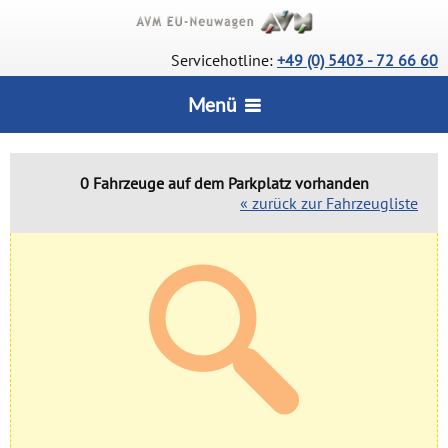
Servicehotline:
+49 (0) 5403 - 72 66 60
Menü
STARTSEITE
0 Fahrzeuge auf dem Parkplatz vorhanden
« zurück zur Fahrzeugliste
CarConfigurator
SERVICE
Lagerfahrzeuge
Wie bestelle ich?
INFORMATIONEN
Deutsche Neuwagen
Vorteile
Wir über uns
UNSERE AUSZEICHNUNGEN
Rückrufservice
AGB
Lieferstatus
KONTAKT
Datenschutz
Häufige Fragen