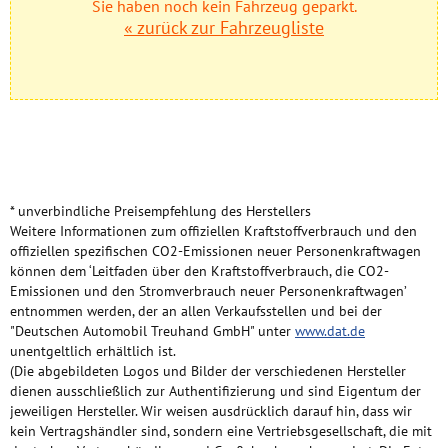
Sie haben noch kein Fahrzeug geparkt.
« zurück zur Fahrzeugliste
Impressum
GÄSTEBUCH
Typklassen-Abfrage
HÄNDLERBEREICH
Steuerrechner
* unverbindliche Preisempfehlung des Herstellers
Weitere Informationen zum offiziellen Kraftstoffverbrauch und den
offiziellen spezifischen CO2-Emissionen neuer Personenkraftwagen
können dem ‘Leitfaden über den Kraftstoffverbrauch, die CO2-
Emissionen und den Stromverbrauch neuer Personenkraftwagen’
entnommen werden, der an allen Verkaufsstellen und bei der
"Deutschen Automobil Treuhand GmbH" unter
www.dat.de
unentgeltlich erhältlich ist.
(Die abgebildeten Logos und Bilder der verschiedenen Hersteller
dienen ausschließlich zur Authentifizierung und sind Eigentum der
jeweiligen Hersteller. Wir weisen ausdrücklich darauf hin, dass wir
kein Vertragshändler sind, sondern eine Vertriebsgesellschaft, die mit