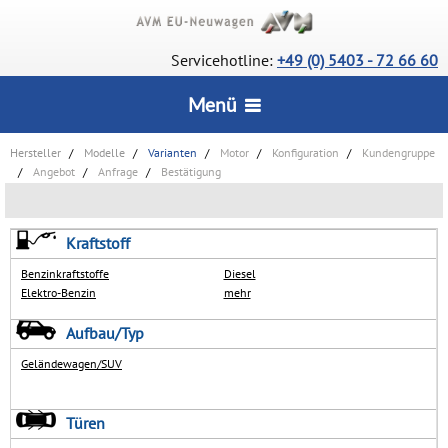
Servicehotline:
+49 (0) 5403 - 72 66 60
Menü
Hersteller
Modelle
Varianten
Motor
Konfiguration
Kundengruppe
STARTSEITE
Angebot
Anfrage
Bestätigung
CarConfigurator
SERVICE
Kraftstoff
Lagerfahrzeuge
Benzinkraftstoffe
Diesel
Wie bestelle ich?
Elektro-Benzin
mehr
INFORMATIONEN
Deutsche Neuwagen
Vorteile
Aufbau/Typ
Wir über uns
UNSERE AUSZEICHNUNGEN
Geländewagen/SUV
Rückrufservice
AGB
Lieferstatus
Türen
KONTAKT
Datenschutz
Häufige Fragen