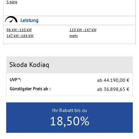
5-türig
Impressum
GÄSTEBUCH
Leistung
Typklassen-Abfrage
96 kW - 110 kW
110 kW - 147 kW
HÄNDLERBEREICH
Steuerrechner
147 kW - 184 kW
mehr
Skoda Kodiaq
UVP *:
ab 44.190,00 €
Günstigster Preis ab :
ab 36.898,65 €
Ihr Rabatt bis zu
18,50%